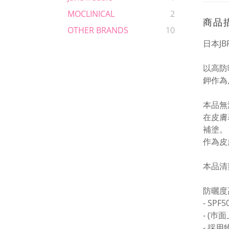
MOCLINICAL
2
商品
OTHER BRANDS
10
日本J
以高防
鉀作為
本品無
在皮膚
補塗。
作為皮
本品清
防曬度
- SPF5
- (巿
- 採