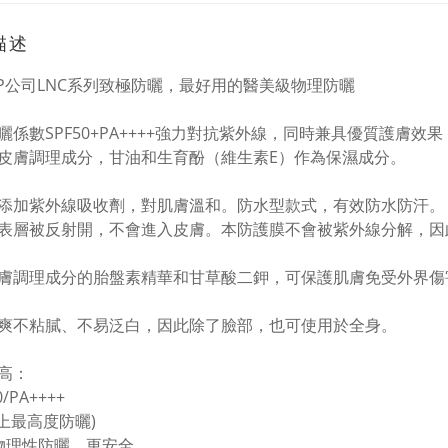
描述
BP公司LNC系列致極防曬，最好用的醫美級物理防曬
曬係數SPF50+PA++++強力對抗紫外線，同時兼具優質護膚
皮膚調理成分，甘油和生育酚（維生素E）作為保濕成分。
添加紫外線吸收劑，對肌膚溫和。防水型款式，有效防水防汗。 
表層被反射開，不會進入皮膚。本防護膜不會被紫外線分解，因
膚調理成分的胎盤素精華和甘草酸二鉀，可保護肌膚免受外界傷
爽不粘膩、不易泛白，因此除了臉部，也可使用於全身。
高：
0/PA++++
面上最高度防曬)
用物理性防曬，更安全