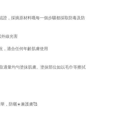
驗認證，採摘原材料嘅每一個步驟都採取防毒及防
B紫外線光害
況，適合任何年齡肌膚使用
取適量均勻塗抹肌膚。塗抹部位如以毛巾等擦拭
精華，防曬☀️兼護膚🥰