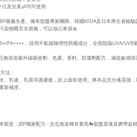
🤰🏻及兒童👶均可使用
JBP藥廠生產、擁有胎盤專家團隊、韓國KFDA及日本厚生省檢
污染物嘅安全措施，可以放心來源🎀.
F50+/PA++++，採用不黏膩物理性防曬成分，全面阻隔UVA/UV
且無添加紫外線吸收劑、色素、香料、防腐劑配方，減低敏感情
使用方法：
水、乳液、乳霜等護膚後，於上妝前使用。將本品充分搖晃後，
重新補塗。
日本製造：JBP獨家配方 - 含北海道稀有賽馬🐎胎盤原液及臍帶血