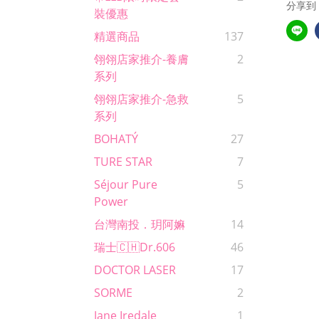
分享到
裝優惠
精選商品
137
翎翎店家推介-養膚
2
系列
翎翎店家推介-急救
5
系列
BOHATÝ
27
TURE STAR
7
Séjour Pure
5
Power
台灣南投．玥阿嫲
14
瑞士🇨🇭Dr.606
46
DOCTOR LASER
17
SORME
2
Jane Iredale
1