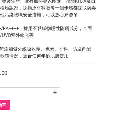
BP藥廠生產、擁有胎盤專家團隊、韓國KFDA及日
檢驗認證，採摘原材料嘅每一個步驟都採取防毒
他污染物嘅安全措施，可以放心來源🎀.
50+/PA++++，採用不黏膩物理性防曬成分，全面
A/UVB紫外線光害
無添加紫外線吸收劑、色素、香料、防腐劑配
敏感情況，適合任何年齡肌膚使用
.00
物車