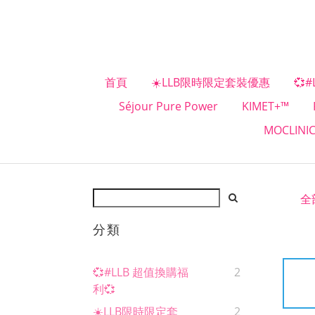
首頁
☀️LLB限時限定套裝優惠
💞
Séjour Pure Power
KIMET+™
MOCLINI
全
分類
💞#LLB 超值換購福
2
利💞
☀️LLB限時限定套
2