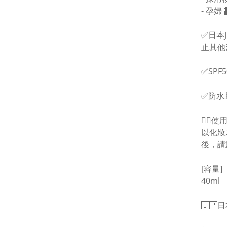
- 孕婦
✅日本
止其他
✅SP
✅防水
🙋‍♀️
以化妝
後，請
[容量]
40ml
🇯