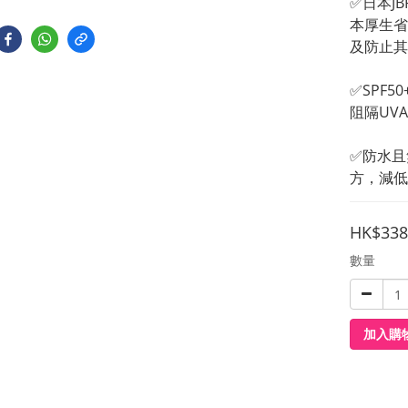
✅日本J
本厚生省
及防止其
✅SPF
阻隔UV
✅防水且
方，減低
HK$338
數量
加入購