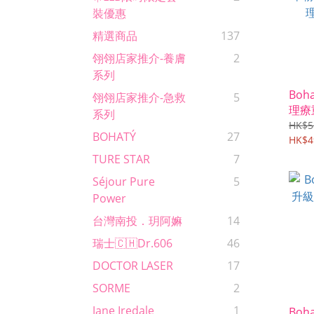
裝優惠
精選商品
137
翎翎店家推介-養膚
2
系列
Bo
翎翎店家推介-急救
5
理療
系列
#理
HK$5
BOHATÝ
27
急救
HK$4
TURE STAR
7
Séjour Pure
5
Power
台灣南投．玥阿嫲
14
瑞士🇨🇭Dr.606
46
DOCTOR LASER
17
SORME
2
Jane Iredale
1
Bo