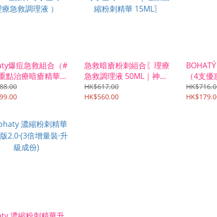
haty爆痘急救組合（#
急救暗瘡粉刺組合〖理療
BOHAT
重點治療暗瘡精華粉
急救調理液 50ML｜神奇
（4支優
療神奇小金球 #理療
小金球 10ML｜理療濃縮
88.00
HK$617.00
HK$716.0
調理液 ）
99.00
粉刺精華 15ML〗
HK$560.00
HK$179.0
haty 濃縮粉刺精華升