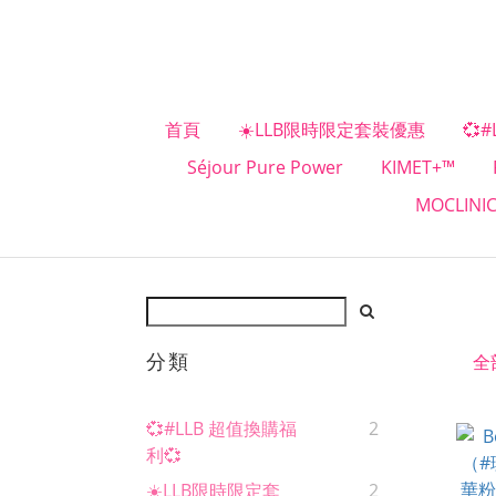
首頁
☀️LLB限時限定套裝優惠
💞
Séjour Pure Power
KIMET+™
MOCLINI
分類
全
💞#LLB 超值換購福
2
利💞
☀️LLB限時限定套
2