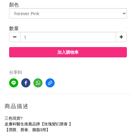
顏色
數量
加入購物車
分享到
商品描述
三色現貨‼️
皮膚科醫生推薦品牌【玫瑰變幻唇膏 】
【潤唇、唇膏、胭脂3用】