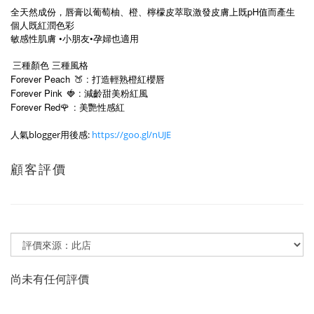
全天然成份，唇膏以葡萄柚、橙、檸檬皮萃取激發皮膚上既pH值而產生
個人既紅潤色彩
敏感性肌膚 •小朋友•孕婦也適用
三種顏色 三種風格
Forever Peach
🍑 : 打造輕熟橙紅櫻唇
Forever Pink
🍓 : 減齡甜美粉紅風
Forever Red🌹
: 美艷性感紅
人氣blogger用後感:
https://goo.gl/nUJE
顧客評價
尚未有任何評價