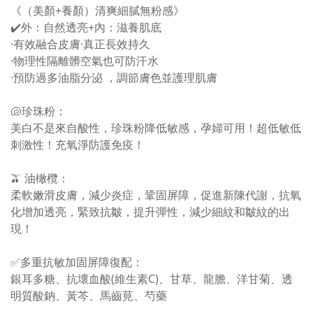
《（美顏+養顏）清爽細膩無粉感》
✔️外：自然透亮+內：滋養肌底
·有效融合皮膚·真正長效持久
·物理性隔離髒空氣也可防汗水
·預防過多油脂分泌 ，調節膚色並護理肌膚
🐚珍珠粉：
美白不是來自酸性，珍珠粉降低敏感，孕婦可用！超低敏低
刺激性！充氧淨防護免疫！
🫒 油橄欖：
柔軟嫩滑皮膚，減少炎症，鞏固屏障，促進新陳代謝，抗氧
化增加透亮，緊致抗皺，提升彈性，減少細紋和皺紋的出
現！
✅多重抗敏加固屏障復配：
銀耳多糖、抗壞血酸(維生素C)、甘草、龍膽、洋甘菊、透
明質酸鈉、黃芩、馬齒莧、芍藥