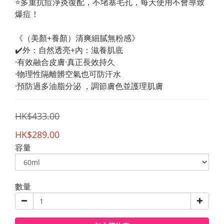
⭐️多重抗痘淨炎復配，不堵塞毛孔，每天使用不會導致
爆痘！
《（美顏+養顏）清爽細膩無粉感》
✔️外：自然透亮+內：滋養肌底
·有效融合皮膚·真正長效持久
·物理性隔離髒空氣也可防汗水
·預防過多油脂分泌 ，調節膚色並護理肌膚
HK$433.00
HK$289.00
容量
數量