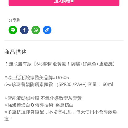
加入購物車
分享到
商品描述
💄無妝勝有妝【6秒瞬間退黃氣！防曬+好氣色+通透感】
#瑞士🇨🇭院線醫美品牌#Dr606
🐚#珍珠養顏防曬素顏霜 （SPF30 /PA++) 容量： 60ml
⭐️智能液態鎖妝膜·不氧化導致變灰變黃！
⭐️強滲透煥白🔄傳導技術· 逐層穩白
⭐️多重抗痘淨炎復配，不堵塞毛孔，每天使用不會導致爆
痘！