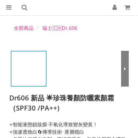
全部商品
瑞士🇨🇭Dr.606
Dr606 新品 🌟珍珠養顏防曬素顏霜
（SPF30 /PA++)
⭐️智能液態鎖妝膜·不氧化導致變灰變黃！
⭐️強滲透煥白🔄傳導技術· 逐層穩白