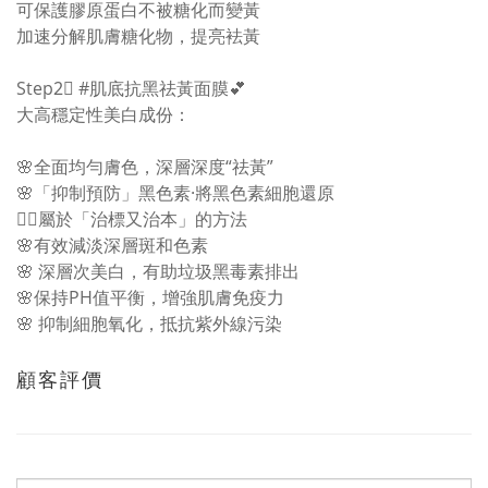
可保護膠原蛋白不被糖化而變黃
加速分解肌膚糖化物，提亮袪黃
Step2⃣️ #肌底抗黑祛黃面膜💕
大高穩定性美白成份：
🌸全面均勻膚色，深層深度“祛黃”
🌸「抑制預防」黑色素·將黑色素細胞還原
👉🏻屬於「治標又治本」的方法
🌸有效減淡深層斑和色素
🌸 深層次美白，有助垃圾黑毒素排出
🌸保持PH值平衡，增強肌膚免疫力
🌸 抑制細胞氧化，抵抗紫外線污染
顧客評價