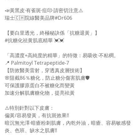
📣黃黑皮·有雀斑·痘印·請密切注意⚠️
瑞士🇨🇭院線醫美品牌#Dr606
【要白里透光，終極秘訣係「抗糖退黃」】
#抗糖化祛黄肌底精華 💓💓
「高濃度+高純度的精華」的特徵：易吸收·不粘稠。
📍 Palmitoyl Tetrapeptide-7
【防效醫美雷射，穿透真皮層技術】
🌸阻截86％糖化，防止糖分傷害肌膚🛡
可保護膠原蛋白不被糖化而變黃
加速分解肌膚糖化物，提亮袪黃
⚠️特別針對以下皮膚：
偏黃/容易發黃，有抗斑效果‼️
暗沉無光澤·暗瘡粉刺肌膚，內乾外油，暗瘡、容易敏感發
炎、色班、缺水之肌膚‼️