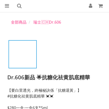
全部商品
瑞士🇨🇭Dr.606
Dr.606新品 🌟抗糖化祛黄肌底精華
【要白里透光，終極秘訣係「抗糖退黃」】
#抗糖化祛黄肌底精華 💓💓
$280一盒·一盒6支*5ml