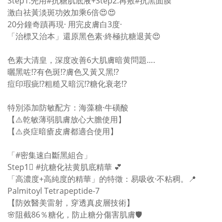
Step1:先用#抗糖肌底液+Step2:再敷#抗黑面膜
激白祛黃淡斑功效加乘6倍😍😍
20分鐘奇蹟再現· 用完皮膚白3度·
「治標又治本」還原黑色素·終極抗糖退黃😍
色素大清皇，深度改善6大肌膚暗黄問題….
曬黑咗⁉️有色斑⁉️膚色又黃又黑⁉️
痘印瑕疵⁉️粗糙又暗沉⁉️糖化衰老⁉️
特別添加防敏配方：海藻糖·牛磺酸
【⚠️乾敏薄弱肌膚放心大膽使用】
【⚠️炎症暗瘡皮膚都適合使用】
「#密集速白斷黑組合」
Step1⃣️ #抗糖化祛黄肌底精華 💕
「高濃度+高純度的精華」的特徵：易吸收·不粘稠。📍
Palmitoyl Tetrapeptide-7
【防效醫美雷射，穿透真皮層技術】
🌸阻截86％糖化，防止糖分傷害肌膚🛡