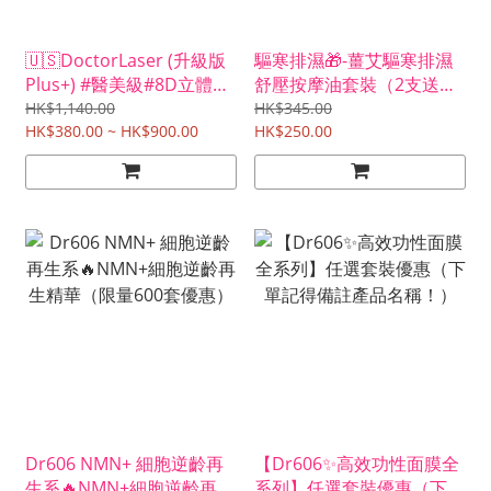
🇺🇸DoctorLaser (升級版
驅寒排濕🎁-薑艾驅寒排濕
Plus+) #醫美級#8D立體外
舒壓按摩油套裝（2支送按
泌體玻尿酸無菌原液（現
摩刷）
HK$1,140.00
HK$345.00
貨）
HK$380.00 ~ HK$900.00
HK$250.00
Dr606 NMN+ 細胞逆齡再
【Dr606✨高效功性面膜全
生系🔥NMN+細胞逆齡再生
系列】任選套裝優惠（下單