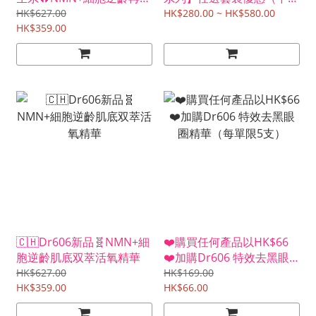
精華（限量600套優惠）
記得備註產品名稱！）
HK$627.00
HK$280.00 ~ HK$580.00
HK$359.00
🇨🇭Dr606新品🧬NMN+細
❤️購買任何產品以HK$66
胞逆齡肌底双萃活氧精華
❤️加購Dr606 特效去黑眼
圈精華（每單限5支）
HK$627.00
HK$169.00
HK$359.00
HK$66.00