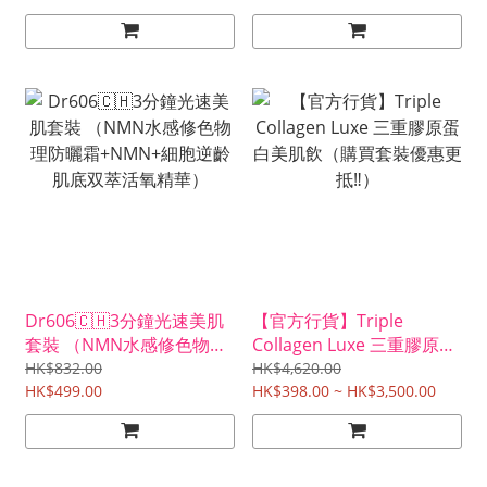
Dr606🇨🇭3分鐘光速美肌
【官方行貨】Triple
套裝 （NMN水感修色物理
Collagen Luxe 三重膠原蛋
防曬霜+NMN+細胞逆齡肌
白美肌飲（購買套裝優惠更
HK$832.00
HK$4,620.00
底双萃活氧精華）
HK$499.00
抵‼️）
HK$398.00 ~ HK$3,500.00