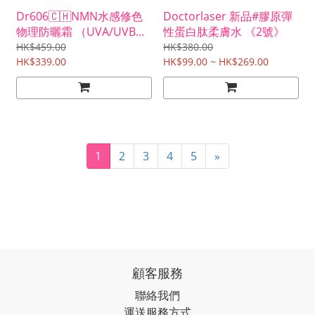
Dr606🇨🇭NMN水感修色
Doctorlaser 新品#膠原彈
物理防曬霜 （UVA/UVB
性蛋白肽柔膚水 《2號》
SPF50 /PA+++)
HK$459.00
HK$380.00
HK$339.00
HK$99.00 ~ HK$269.00
1
2
3
4
5
»
顧客服務
聯絡我們
運送服務方式