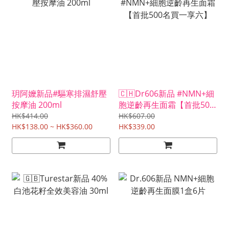
玥阿嬤新品#驅寒排濕舒壓
🇨🇭Dr606新品 #NMN+細
按摩油 200ml
胞逆齡再生面霜【首批500
名買一享六】
HK$414.00
HK$607.00
HK$138.00 ~ HK$360.00
HK$339.00