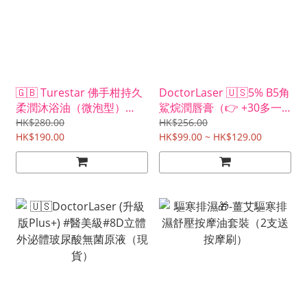
🇬🇧 Turestar 佛手柑持久
DoctorLaser 🇺🇸5% B5角
柔潤沐浴油（微泡型）
鯊烷潤唇膏（👉 +30多一
$190 買一送一
支 👈）
HK$280.00
HK$256.00
HK$190.00
HK$99.00 ~ HK$129.00