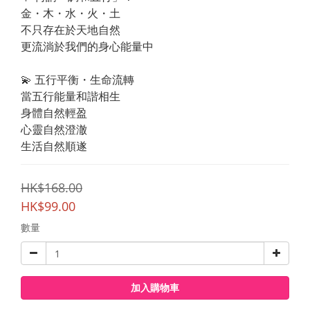
金・木・水・火・土
不只存在於天地自然
更流淌於我們的身心能量中
💫 五行平衡・生命流轉
當五行能量和諧相生
身體自然輕盈
心靈自然澄澈
生活自然順遂
HK$168.00
HK$99.00
數量
加入購物車