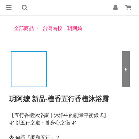
全部商品
台灣南投．玥阿嫲
玥阿嬤 新品-檀香五行香檀沐浴露
【五行香檀沐浴露｜沐浴中的能量平衡儀式】
🌿 以五行之道・養身心之衡 🌿
🌟 何謂「調和五行」？