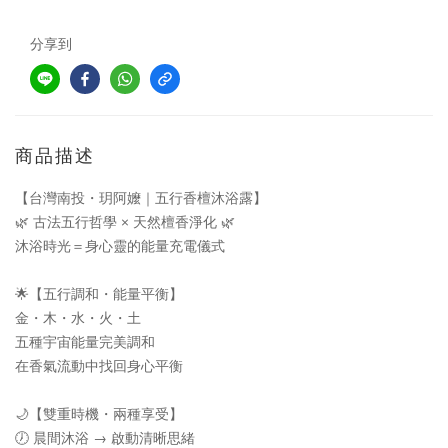
分享到
商品描述
【台灣南投・玥阿嬤｜五行香檀沐浴露】
🌿 古法五行哲學 × 天然檀香淨化 🌿
沐浴時光＝身心靈的能量充電儀式
🌟【五行調和・能量平衡】
金・木・水・火・土
五種宇宙能量完美調和
在香氣流動中找回身心平衡
🌙【雙重時機・兩種享受】
🕖 晨間沐浴 → 啟動清晰思緒