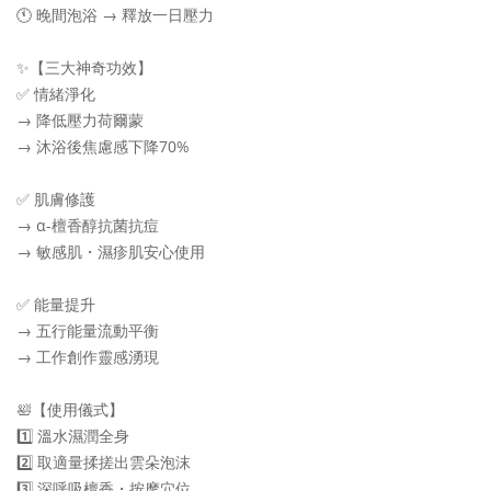
🕚 晚間泡浴 → 釋放一日壓力
✨【三大神奇功效】
✅ 情緒淨化
→ 降低壓力荷爾蒙
→ 沐浴後焦慮感下降70%
✅ 肌膚修護
→ α-檀香醇抗菌抗痘
→ 敏感肌・濕疹肌安心使用
✅ 能量提升
→ 五行能量流動平衡
→ 工作創作靈感湧現
🛀【使用儀式】
1️⃣ 溫水濕潤全身
2️⃣ 取適量揉搓出雲朵泡沫
3️⃣ 深呼吸檀香・按摩穴位