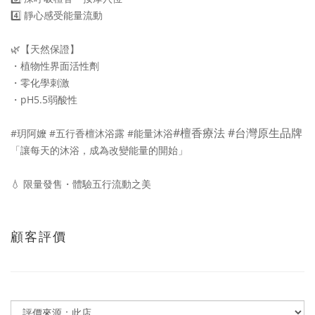
4️⃣ 靜心感受能量流動
🌿【天然保證】
・植物性界面活性劑
・零化學刺激
・pH5.5弱酸性
#檀香療法 #台灣原生品牌
#玥阿嬤 #五行香檀沐浴露 #能量沐浴
「讓每天的沐浴，成為改變能量的開始」
💧 限量發售・體驗五行流動之美
顧客評價