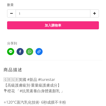
數量
加入購物車
分享到
商品描述
🇬🇧🇬🇧英國 #新品 #turestar
【高級護膚級別·重量級護膚成分】
💐橙花 「#抗黑素養白身體素顏乳 」
⭐️120°C蒸汽乳化技術· 6秒成膜不卡粉