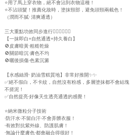
⭐️用了馬上穿衣物，絕不會沾到衣物這種！
⭐️不沾頭髮！推薦化妝時，塗抹頸部，避免頭頸兩截色！
（潤而不膩· 清爽通透）
三大重點功效同步進行👍🏻👍🏻👍🏻
【一抹即白+自然通透+持久養白】
🚫皮膚暗黃·粗糙乾燥
🚫關節暗沉·膚色不均
🚫曬後損傷·色素沉澱
【水感絲滑· 奶油雪糕質地】非常好推開✨✨
✅絕不假白，不卡紋，自然沒有粉感，多層塗抹都不會結塊
不搓泥！
✅自然提亮·好像天生透亮通透的感覺！
⭐️納米微粒分子技術
·防汗水·不留白汗·不會弄髒衣服！
·有效對抗紫外線、防護肌膚！
·無論什麼膚色·都會融合得很好！