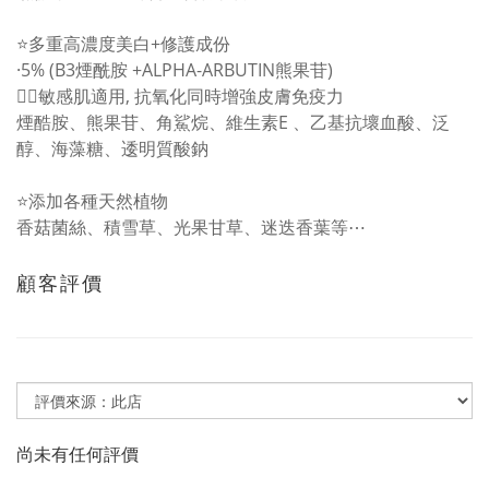
⭐️多重高濃度美白+修護成份
·5% (B3煙酰胺 +ALPHA-ARBUTIN熊果苷)
👉🏻敏感肌適用, 抗氧化同時增強皮膚免疫力
煙酷胺、熊果苷、角鯊烷、維生素E 、乙基抗壞血酸、泛
醇、海藻糖、逶明質酸鈉
⭐️添加各種天然植物
香菇菌絲、積雪草、光果甘草、迷迭香葉等⋯
顧客評價
尚未有任何評價