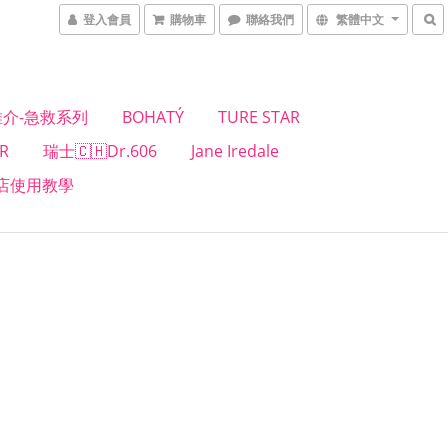
登入會員
購物車
聯絡我們
繁體中文
介-急救系列
BOHATÝ
TURE STAR
R
瑞士🇨🇭Dr.606
Jane Iredale
店使用教學