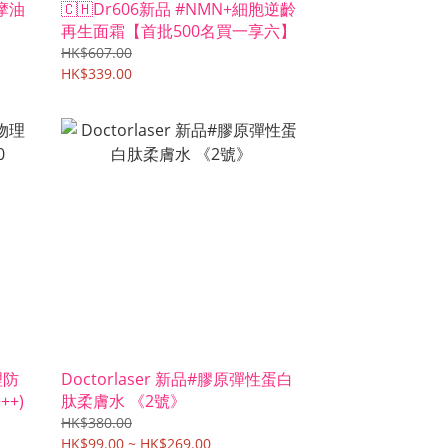
摩油
🇨🇭Dr606新品 #NMN+細胞逆齡
再生面霜【首批500名買一享六】
HK$607.00
HK$339.00
理防
Doctorlaser 新品#膠原彈性蛋白
PA+++)
肽柔膚水 《2號》
HK$380.00
HK$99.00 ~ HK$269.00