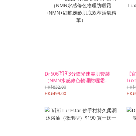
Dr606🇨🇭3分鐘光速美肌套裝
【官方
（NMN水感修色物理防曬霜
Lu
+NMN+細胞逆齡肌底双萃活氧精
套裝
HK$832.00
HK$4
華）
HK$499.00
HK$3