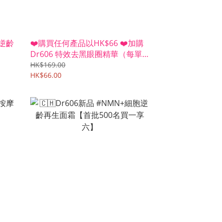
胞逆齡
❤️購買任何產品以HK$66 ❤️加購
Dr606 特效去黑眼圈精華（每單
限5支）
HK$169.00
HK$66.00