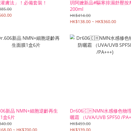
油灌膚法」！必備套裝！
玥阿嬤新品#驅寒排濕舒壓按
200ml
885.00
660.00
HK$414.00
HK$138.00 ~ HK$360.00
.606新品 NMN+細胞逆齡再生
Dr606🇨🇭NMN水感修色物
1盒6片
曬霜 （UVA/UVB SPF50 /
840.00
HK$459.00
68.00 ~ HK$700.00
HK$339.00