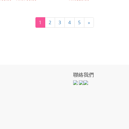
1
2
3
4
5
»
聯絡我們