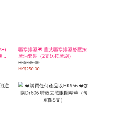
s+)
驅寒排濕🎁-薑艾驅寒排濕舒壓按
酸無
摩油套裝（2支送按摩刷）
HK$345.00
HK$250.00