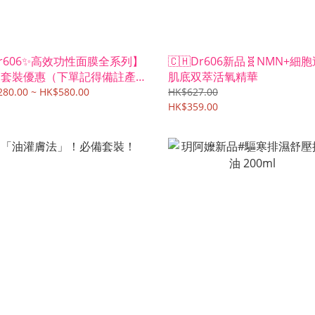
r606✨高效功性面膜全系列】
🇨🇭Dr606新品🧬NMN+細
選套裝優惠（下單記得備註產品
肌底双萃活氧精華
稱！）
80.00 ~ HK$580.00
HK$627.00
HK$359.00