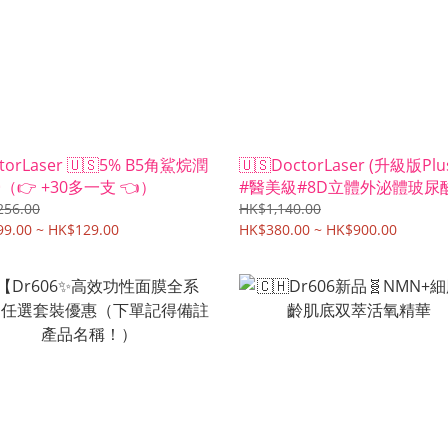
torLaser 🇺🇸5% B5角鯊烷潤
🇺🇸DoctorLaser (升級版Plu
（👉 +30多一支 👈）
#醫美級#8D立體外泌體玻尿
菌原液（現貨）
256.00
HK$1,140.00
9.00 ~ HK$129.00
HK$380.00 ~ HK$900.00