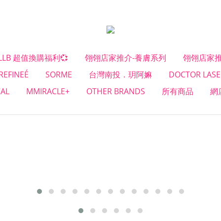
#LLB 超值換購福利💞
翎翎店家推介-養膚系列
翎翎店家推
REFINEÉ
SORME
台灣南投．玥阿嫲
DOCTOR LASE
CAL
MMIRACLE+
OTHER BRANDS
所有商品
網