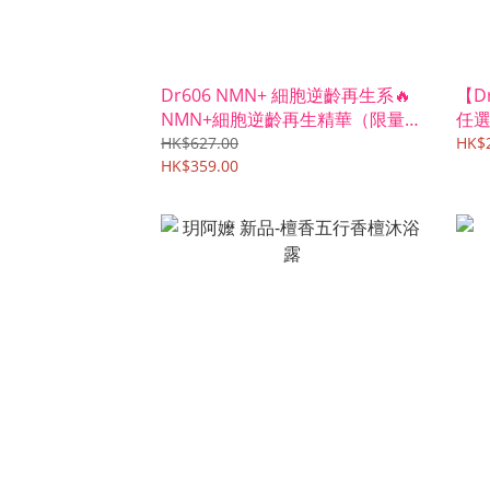
Dr606 NMN+ 細胞逆齡再生系🔥
【D
NMN+細胞逆齡再生精華（限量
任
600套優惠）
名
HK$627.00
HK$2
HK$359.00