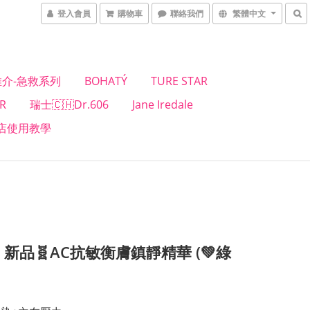
登入會員
購物車
聯絡我們
繁體中文
介-急救系列
BOHATÝ
TURE STAR
R
瑞士🇨🇭Dr.606
Jane Iredale
店使用教學
6 新品🧬AC抗敏衡膚鎮靜精華 (💚綠