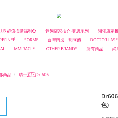
#LLB 超值換購福利💞
翎翎店家推介-養膚系列
翎翎店家推
REFINEÉ
SORME
台灣南投．玥阿嫲
DOCTOR LASE
CAL
MMIRACLE+
OTHER BRANDS
所有商品
網
部商品
瑞士🇨🇭Dr.606
Dr60
色)