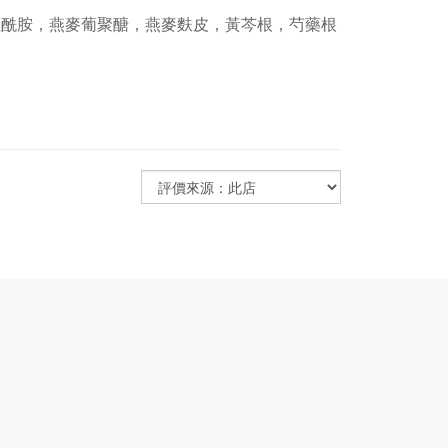
煙酰胺，燕麥葡聚醣，燕麥麩皮，黃芩根，芍藥根