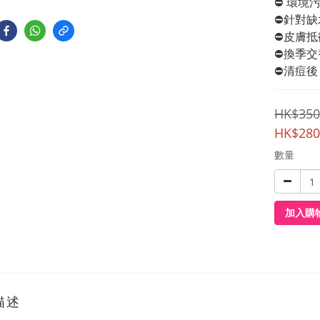
⛔️ 環
⛔️針對
⛔️皮膚
⛔️換季
⛔️清痘
HK$350
HK$280
數量
加入購
描述