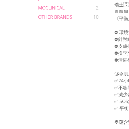
瑞士🇨
MOCLINICAL
2
🟩🟩
OTHER BRANDS
10
《平衡
⛔️ 
⛔️針
⛔️皮
⛔️換
⛔️清
🧐令
✅24
✅不容
✅減少
✅ S
✅ 平
🌟蘊