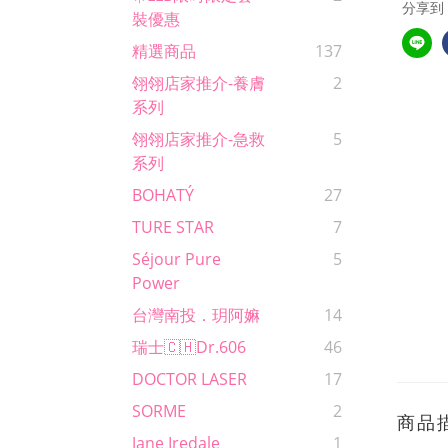
分享到
裝優惠
精選商品
137
翎翎店家推介-養膚
2
系列
翎翎店家推介-急救
5
系列
BOHATÝ
27
TURE STAR
7
Séjour Pure
5
Power
台灣南投．玥阿嫲
14
瑞士🇨🇭Dr.606
46
DOCTOR LASER
17
SORME
2
商品
Jane Iredale
1