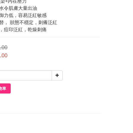
境污染+內在壓力
缺水令肌膚大量出油
抵御力低，容易泛紅敏感
交替， 狀態不穩定，刺癢泛紅
後，痘印泛紅，乾燥刺痛
.00
.00
物車