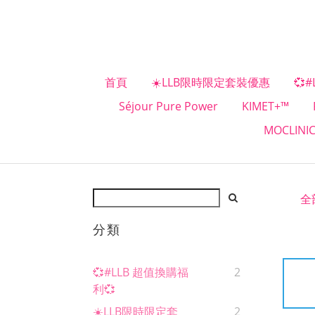
首頁
☀️LLB限時限定套裝優惠
💞
Séjour Pure Power
KIMET+™
MOCLINI
全
分類
💞#LLB 超值換購福
2
利💞
☀️LLB限時限定套
2