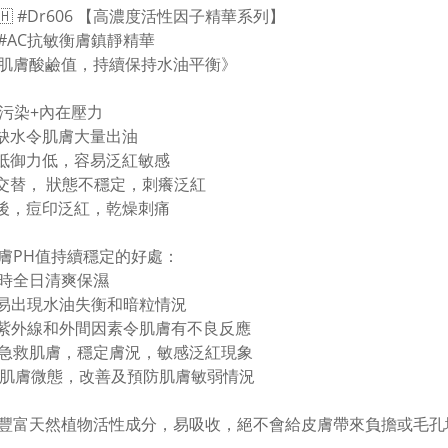
🇭 #Dr606 【高濃度活性因子精華系列】
🟩#AC抗敏衡膚鎮靜精華
肌膚酸鹼值，持續保持水油平衡》
環境污染+內在壓力
對缺水令肌膚大量出油
膚抵御力低，容易泛紅敏感
季交替， 狀態不穩定，刺癢泛紅
痘後，痘印泛紅，乾燥刺痛
肌膚PH值持續穩定的好處：
小時全日清爽保濕
易出現水油失衡和暗粒情況
紫外線和外間因素令肌膚有不良反應
OS急救肌膚，穩定膚況，敏感泛紅現象
衡肌膚微態，改善及預防肌膚敏弱情況
含豐富天然植物活性成分，易吸收，絕不會給皮膚帶來負擔或毛孔