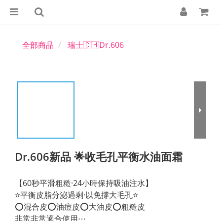
全部商品
瑞士🇨🇭Dr.606
Dr.606新品 🌟收毛孔平衡水油面霜
【60秒平滑粗糙·24小時保持吸油注水】
⭐️平衡皮脂分泌過剩·以免撐大毛孔⭐️
⭕️混合皮⭕️油痘皮⭕️大油皮⭕️粗糙皮
非常非常適合使用⋯