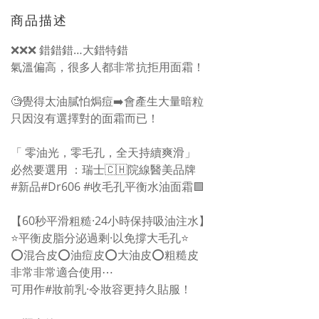
商品描述
❌❌❌ 錯錯錯…大錯特錯
氣溫偏高，很多人都非常抗拒用面霜！
🧐覺得太油膩怕焗痘➡️會產生大量暗粒
只因沒有選擇對的面霜而已！
「 零油光，零毛孔，全天持續爽滑」
必然要選用 ：瑞士🇨🇭院線醫美品牌
#新品#Dr606 #收毛孔平衡水油面霜🟩
【60秒平滑粗糙·24小時保持吸油注水】
⭐️平衡皮脂分泌過剩·以免撐大毛孔⭐️
⭕️混合皮⭕️油痘皮⭕️大油皮⭕️粗糙皮
非常非常適合使用⋯
可用作#妝前乳·令妝容更持久貼服！