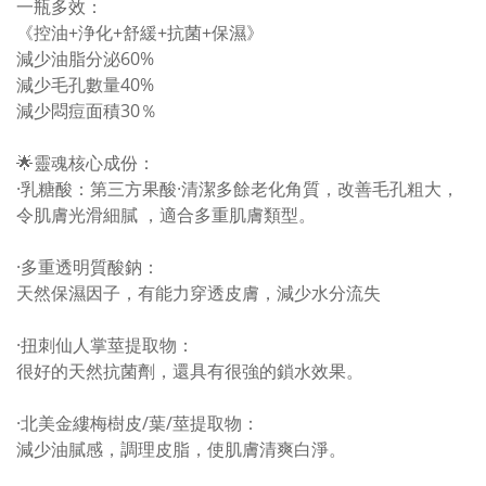
一瓶多效：
《控油+浄化+舒緩+抗菌+保濕》
減少油脂分泌60%
減少毛孔數量40%
減少悶痘面積30％
🌟靈魂核心成份：
·乳糖酸：第三方果酸·清潔多餘老化角質，改善毛孔粗大，
令肌膚光滑細膩 ，適合多重肌膚類型。
·多重透明質酸鈉：
天然保濕因子，有能力穿透皮膚，減少水分流失
·扭刺仙人掌莖提取物：
很好的天然抗菌劑，還具有很強的鎖水效果。
·北美金縷梅樹皮/葉/莖提取物：
減少油膩感，調理皮脂，使肌膚清爽白淨。