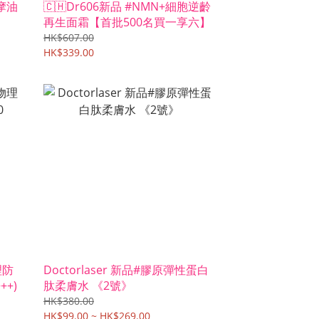
摩油
🇨🇭Dr606新品 #NMN+細胞逆齡
再生面霜【首批500名買一享六】
HK$607.00
HK$339.00
理防
Doctorlaser 新品#膠原彈性蛋白
PA+++)
肽柔膚水 《2號》
HK$380.00
HK$99.00 ~ HK$269.00