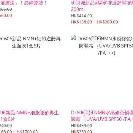
油灌膚法」！必備套裝！
玥阿嬤新品#驅寒排濕舒壓按
200ml
885.00
660.00
HK$414.00
HK$138.00 ~ HK$360.00
.606新品 NMN+細胞逆齡再生
Dr606🇨🇭NMN水感修色物
1盒6片
曬霜 （UVA/UVB SPF50 /
840.00
HK$459.00
68.00 ~ HK$700.00
HK$339.00