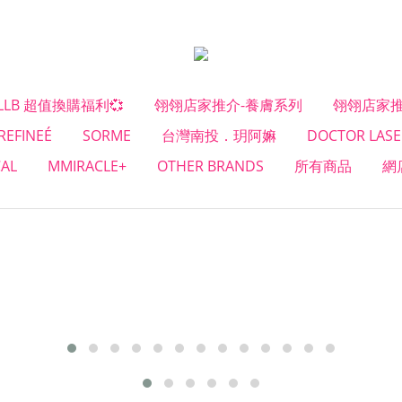
#LLB 超值換購福利💞
翎翎店家推介-養膚系列
翎翎店家推
REFINEÉ
SORME
台灣南投．玥阿嫲
DOCTOR LASE
CAL
MMIRACLE+
OTHER BRANDS
所有商品
網