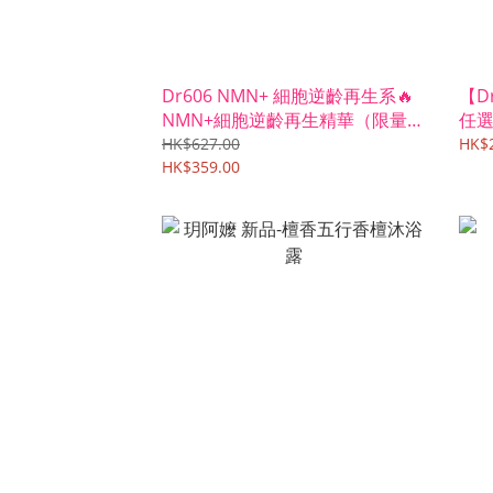
Dr606 NMN+ 細胞逆齡再生系🔥
【D
NMN+細胞逆齡再生精華（限量
任
600套優惠）
名
HK$627.00
HK$2
HK$359.00