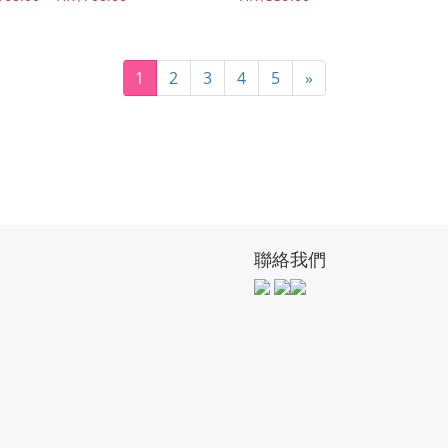
1
2
3
4
5
»
聯絡我們