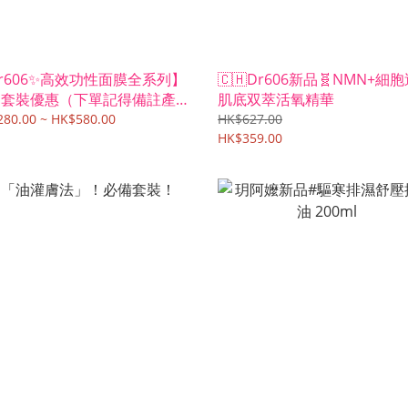
r606✨高效功性面膜全系列】
🇨🇭Dr606新品🧬NMN+細
選套裝優惠（下單記得備註產品
肌底双萃活氧精華
稱！）
80.00 ~ HK$580.00
HK$627.00
HK$359.00