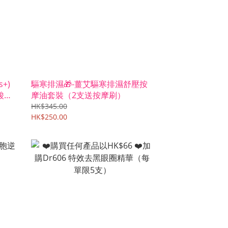
s+)
驅寒排濕🎁-薑艾驅寒排濕舒壓按
酸無
摩油套裝（2支送按摩刷）
HK$345.00
HK$250.00