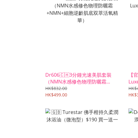
Dr606🇨🇭3分鐘光速美肌套裝
【官方
（NMN水感修色物理防曬霜
Lu
+NMN+細胞逆齡肌底双萃活氧精
套裝
HK$832.00
HK$4
華）
HK$499.00
HK$3