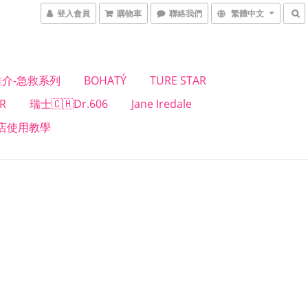
登入會員
購物車
聯絡我們
繁體中文
介-急救系列
BOHATÝ
TURE STAR
R
瑞士🇨🇭Dr.606
Jane Iredale
店使用教學