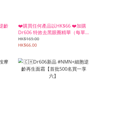
胞逆齡
❤️購買任何產品以HK$66 ❤️加購
Dr606 特效去黑眼圈精華（每單
限5支）
HK$169.00
HK$66.00