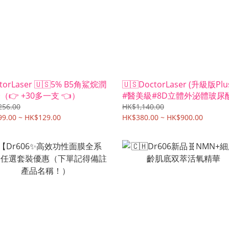
torLaser 🇺🇸5% B5角鯊烷潤
🇺🇸DoctorLaser (升級版Plu
（👉 +30多一支 👈）
#醫美級#8D立體外泌體玻尿
菌原液（現貨）
256.00
HK$1,140.00
9.00 ~ HK$129.00
HK$380.00 ~ HK$900.00