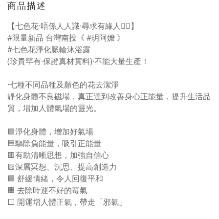
商品描述
【七色花·唔係人人識·尋求有緣人🧘‍♀️】
#限量新品 台灣南投《 #玥阿嬤 》
#七色花淨化脈輪沐浴露
(珍貴罕有·保證真材實料)·不能大量生產！
·七種不同品種及顏色的花去潔淨
靜化身體不良磁場，真正達到改善身心正能量，提升生活品
質，增加人體氣場的靈光。
🟩淨化身體，增加好氣場
🟦驅除負能量，吸引正能量
🟥有助清晰思想，加強自信心
🟨深層冥想、沉思、提高創造力
🟪 舒緩情緒，令人回復平和
🟧 去除時運不好的霉氣
⬜️ 開運增人體正氣，帶走「邪氣」