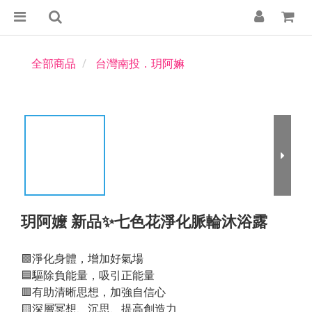
全部商品
台灣南投．玥阿嫲
玥阿嬤 新品✨七色花淨化脈輪沐浴露
🟩淨化身體，增加好氣場
🟦驅除負能量，吸引正能量
🟥有助清晰思想，加強自信心
🟨深層冥想、沉思、提高創造力