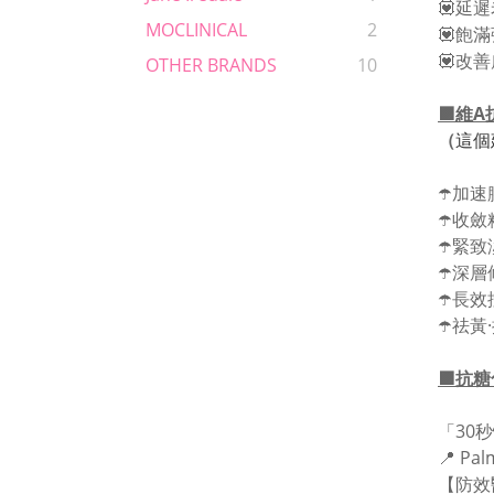
💟延
MOCLINICAL
2
💟飽
💟改
OTHER BRANDS
10
🟪維
（
這個
☂️加
☂️收
☂️緊
☂️深
☂️長
☂️祛黃
🟪抗
「30
📍 Pal
【防效