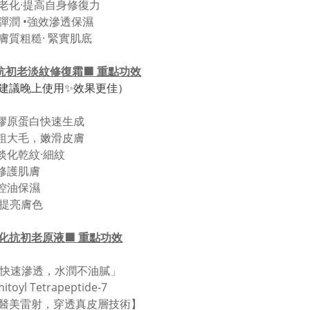
遲老化·提高自身修復力
滿彈潤 •強效滲透保濕
善膚質粗糙· 緊實肌底
A抗初老淡紋修復霜
🟪
重點功效
建議晚上使用✨效果更佳）
速膠原蛋白快速生成
斂粗大毛，嫩滑皮膚
致淡化乾紋·細紋
層修護肌膚
效控油保濕
·提亮膚色
糖化抗初老原液
🟪
重點功效
秒快速滲透，水潤不油膩」
mitoyl Tetrapeptide-7
醫美雷射，穿透真皮層技術】