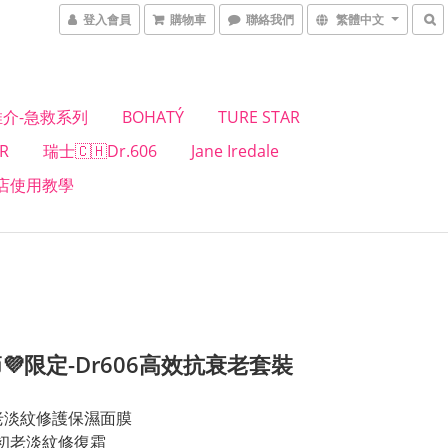
登入會員
購物車
聯絡我們
繁體中文
介-急救系列
BOHATÝ
TURE STAR
R
瑞士🇨🇭Dr.606
Jane Iredale
店使用教學
💜限定-Dr606高效抗衰老套裝
初老淡紋修護保濕面膜
抗初老淡紋修復霜