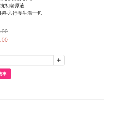
化抗初老原液
阿嫲-六行養生湯一包
.00
.00
物車