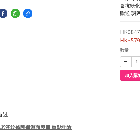
🟪抗糖
贈送 玥
HK$847
HK$579
數量
加入購
描述
抗初老淡紋修護保濕面膜🟪 重點功效