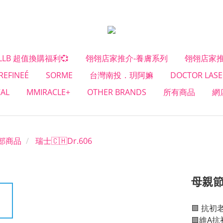
#LLB 超值換購福利💞
翎翎店家推介-養膚系列
翎翎店家推
REFINEÉ
SORME
台灣南投．玥阿嫲
DOCTOR LASE
CAL
MMIRACLE+
OTHER BRANDS
所有商品
網
部商品
瑞士🇨🇭Dr.606
母親節
🟪 抗
🟪維A