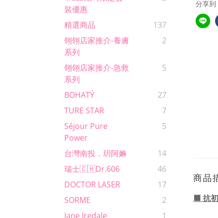
分享到
裝優惠
精選商品
137
翎翎店家推介-養膚
2
系列
翎翎店家推介-急救
5
系列
BOHATÝ
27
TURE STAR
7
Séjour Pure
5
Power
台灣南投．玥阿嫲
14
瑞士🇨🇭Dr.606
46
商品
DOCTOR LASER
17
🟪 
SORME
2
Jane Iredale
1