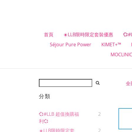
首頁
☀️LLB限時限定套裝優惠
💞
Séjour Pure Power
KIMET+™
MOCLINI
全
分類
💞#LLB 超值換購福
2
利💞
☀️LLB限時限定套
2