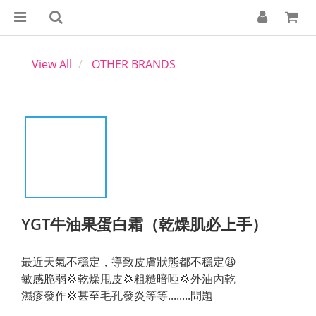
View All
OTHER BRANDS
YGT牛油果蛋白霜（乾燥肌必上手）
最近天氣不穩定，導致皮膚狀態都不穩定😩
敏感脆弱💢乾燥甩皮💢粗糙暗啞💢外油內乾
濕疹發作💢甚至毛孔發炎等等........問題