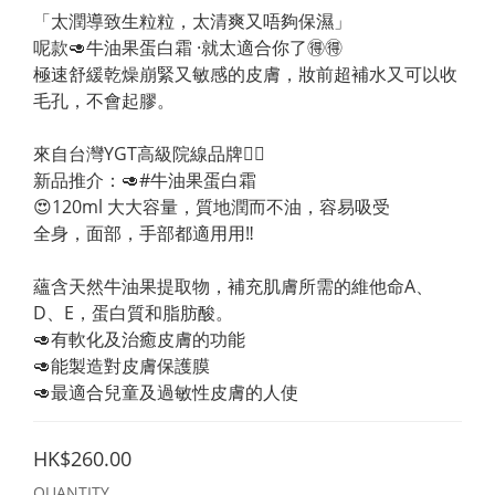
「太潤導致生粒粒，太清爽又唔夠保濕」
呢款🥑牛油果蛋白霜 ·就太適合你了🉐🉐
極速舒緩乾燥崩緊又敏感的皮膚，妝前超補水又可以收
毛孔，不會起膠。
來自台灣YGT高級院線品牌👍🏻 
新品推介：🥑#牛油果蛋白霜 
😍120ml 大大容量，質地潤而不油，容易吸受
全身，面部，手部都適用用‼️
蘊含天然牛油果提取物，補充肌膚所需的維他命A、
D、E，蛋白質和脂肪酸。
🥑有軟化及治癒皮膚的功能
🥑能製造對皮膚保護膜
🥑最適合兒童及過敏性皮膚的人使
HK$260.00
QUANTITY