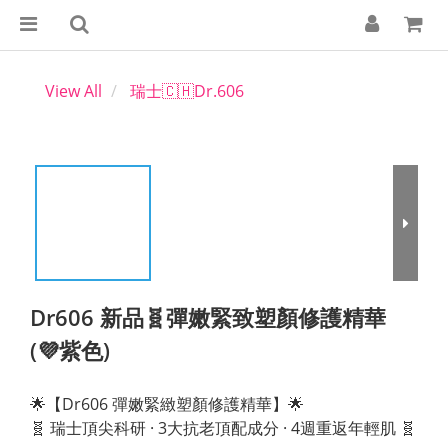
View All
瑞士🇨🇭Dr.606
Dr606 新品🧬彈嫩緊致塑顏修護精華
(💜紫色)
🌟【Dr606 彈嫩緊緻塑顏修護精華】🌟
🧬 瑞士頂尖科研 · 3大抗老頂配成分 · 4週重返年輕肌 🧬