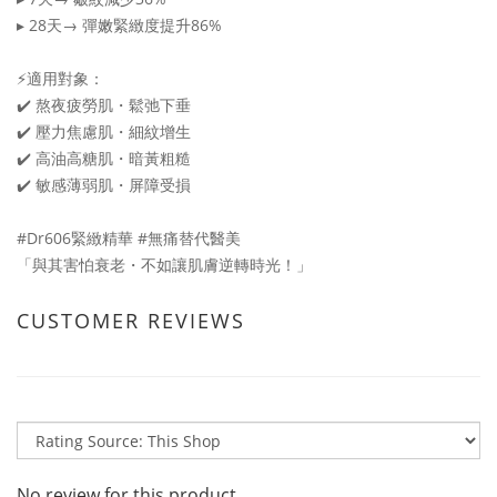
▸ 28天→ 彈嫩緊緻度提升86%
⚡️適用對象：
✔️ 熬夜疲勞肌・鬆弛下垂
✔️ 壓力焦慮肌・細紋增生
✔️ 高油高糖肌・暗黃粗糙
✔️ 敏感薄弱肌・屏障受損
#Dr606緊緻精華 #無痛替代醫美
「與其害怕衰老・不如讓肌膚逆轉時光！」
CUSTOMER REVIEWS
No review for this product