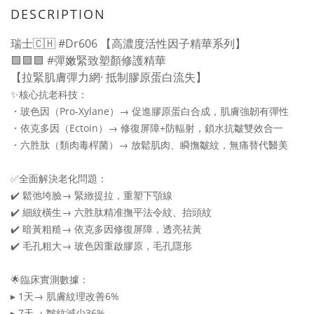
DESCRIPTION
瑞士🇨🇭 #Dr606 【高濃度活性因子精華系列】
🟪🟪🟪 #彈嫩緊致塑顏修護精華
【拉緊肌膚彈力網· 抵制膠原蛋白流失】
✨核心抗老科技：
・玻色因（Pro-Xylane）→ 促進膠原蛋白合成，肌膚強韌有彈性
・依克多因（Ectoin）→ 修復屏障+防輻射，鎖水抗皺雙效合一
・六胜肽（類肉毒桿菌）→ 放鬆肌肉、瞬撫皺紋，無痛替代醫美
✅全面解決老化問題：
✔️ 鬆弛垮臉→ 緊緻提拉，重塑下顎線
✔️ 細紋橫生→ 六胜肽精准撫平法令紋、抬頭紋
✔️ 暗黃粗糙→ 依克多因修復屏障，透亮祛黃
✔️ 毛孔粗大→ 玻色因重啟膠原，毛孔隱形
🌟臨床實測數據：
▸ 1天→ 肌膚紋理改善6%
▸ 7天→ 皺紋減少36%