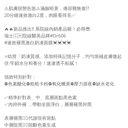
⚠️肌膚狀態告急⚠️滿臉暗黃，倦容難恢復⁉️
20分鐘速效激白2度，肉眼看得見✅
🔥🔥新品推出‼️ 系院線內銷產品喔！必用😎
瑞士🇨🇭院線醫美品牌#Dr606
#速效褪黑激白奶凍面膜💓💓💓💓
⭐️幼滑「奶凍質感」添加特殊記憶分子，均勻填補皮膚微起
伏·牢鎖水分和養分！速滲透不粘膩！
強效特別針對：
⛔️色素醣化⛔️粗糙卡粉⛔️氧化蠟黃⛔️壓力捱夜⛔️缺水老化
✅精準針對表、中、底層斑點黑色素
✅內抑外褪 ，帶動全面淨白，層層褪黑抑黑
表層褪黑👉🏻代謝現有斑點
中層阻黑👉🏻阻斷色素生成