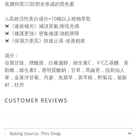
底層抑黑👉🏻防禦未形成的黑色素
⚠️高效活性美白成分+10種以上植物萃取
💓《速效補光》減淡黃氣·煥現光感
💓《修護更強》密集修護·強韌屏障
💓《保濕力更高》快速止渴 ·改善粗糙
成分：
谷胱甘肽、煙酰胺、白藜蘆醇、維生素C 、V C乙基醚、富
勒烯，維生素E，透明質酸鈉，甘草，馬齒莧，扭刺仙人
掌，金黃洋甘菊、丹參、魚腥草，黃芩根，野菊花，紫蘇
籽，牡丹
CUSTOMER REVIEWS