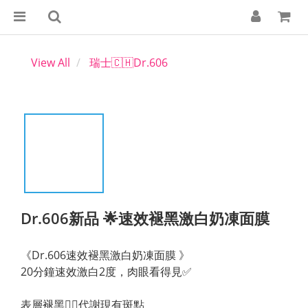
View All
瑞士🇨🇭Dr.606
Dr.606新品 🌟速效褪黑激白奶凍面膜
《Dr.606速效褪黑激白奶凍面膜 》
20分鐘速效激白2度，肉眼看得見✅
表層褪黑👉🏻代謝現有斑點