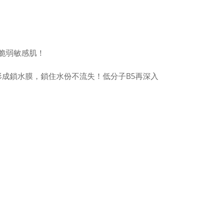
脆弱敏感肌！
形成鎖水膜，鎖住水份不流失！低分子B5再深入