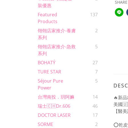
SHARE
裝優惠
Featured
137
Products
翎翎店家推介-養膚
2
系列
翎翎店家推介-急救
5
系列
BOHATÝ
27
TURE STAR
7
Séjour Pure
5
DESC
Power
台灣南投．玥阿嫲
14
🔥新品
美國🇺
瑞士🇨🇭Dr.606
46
【醫美
DOCTOR LASER
17
SORME
2
⭕️乾