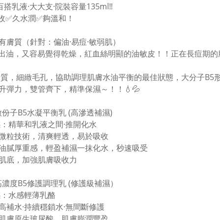
百搭乳液·大大支·院裝容量135ml‼️
收✅久水潤✅夠溫和！
有膚質（針對：偏油·易痘·敏弱肌）
常出油，又容易覺得乾燥，紅血絲明顯的油敏皮！！正在長痘期的
角質，細緻毛孔，協助調理肌膚水油平衡的最佳狀態，大分子B5
升彈力，雙管齊下，精準保濕～！！💧💦
微份子B5水凝平衡乳 (高滲透補濕)
質感：精華和乳液之間·推開化水
米微粒技術，清爽輕透，易於吸收
有油膩厚重感，輕盈補濕一抹化水，秒速吸受
活肌底，加強肌膚吸收力
#高濃度B5修護調理乳 (修護級補濕）
質感：水感輕薄乳酪
效高補水·持續穩鎖水·無間斷修護
激肌膚原生玻尿酸，肌膚膨潤豐盈