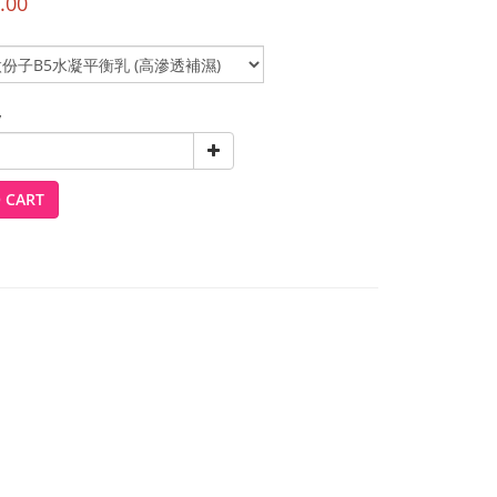
.00
y
 CART