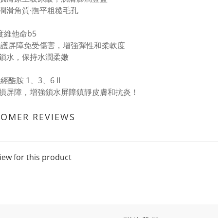
效潤滑角質·撫平粗糙毛孔
度維他命b5
保護屏障免受傷害，增強彈性和柔軟度
鎖水，保持水潤柔嫩
神經酷胺 1、3、6 II
損屏障，增強鎖水屏障鎮靜皮膚和抗炎！
TOMER REVIEWS
iew for this product