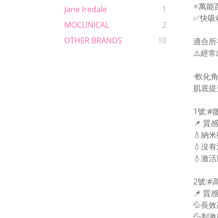
⭐️萬能
Jane Iredale
1
✅快吸
MOCLINICAL
2
OTHER BRANDS
10
適合所
⚠️經
·軟化
肌底提
1號:#
📌 
💧納
💧沒
💧激
2號:
📌 
💦長
💦刺