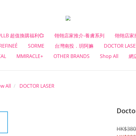
#LLB 超值換購福利💞
翎翎店家推介-養膚系列
翎翎店家
REFINEÉ
SORME
台灣南投．玥阿嫲
DOCTOR LASE
CAL
MMIRACLE+
OTHER BRANDS
Shop All
網
ew All
DOCTOR LASER
Doct
HK$380