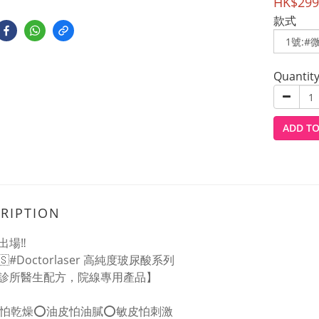
HK$299
款式
Quantit
ADD TO
RIPTION
出場‼️
🇸#Doctorlaser 高純度玻尿酸系列
診所醫生配方，院線專用產品】
皮怕乾燥⭕️油皮怕油膩⭕️敏皮怕刺激