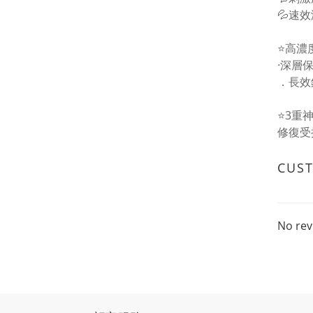
💦速
⭐️高濃
·深層
．長效
⭐️3重
修復受
CUS
No rev