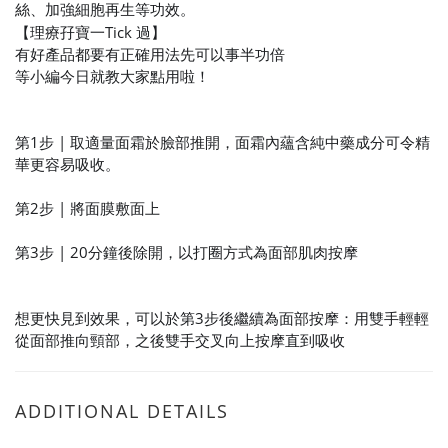
絲、加強細胞再
生等功效。
【理療孖寶一Tick 過】
有好產品都要有正確用法先可以事半功倍
等小編今日就教大家點用啦！
第1
步 | 取適量面霜於臉部推開，面霜內蘊含純中藥成分可令精
華更容易吸收。
第2
步 | 將面膜敷面上
第3
步 | 20分鐘後除開，以打圈方式為面部肌肉按摩
想更快見到效果，可以於第3
步後繼續為面部按摩：用雙手輕輕
從面部推向頸部，之後雙手交叉向上按摩直到吸收
ADDITIONAL DETAILS