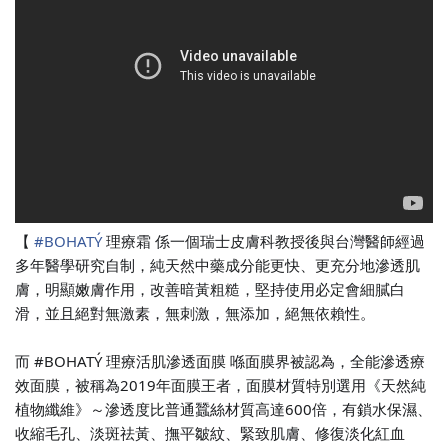
【
#BOHATÝ
理療霜 係一個瑞士皮膚科教授後與台灣醫師經過
多年醫學研究自制
，純天然中藥成分能更快、更充分地滲透肌
膚，明顯嫩膚作
用，改善暗黃粗糙，堅持使用必定會細膩白
滑，並且絕對無
激素，無刺激，無添加，絕無依賴性。
而 #BOHATÝ 理療活肌滲透面膜 喺面膜界被認為，全能滲透療
效面膜，被稱為2019年面
膜王者，面膜材質特別選用《天然純
植物纖維》～滲透度比
普通蠶絲材質高達600倍，有鎖水保濕、
收縮毛孔、淡斑
祛黃、撫平皺紋、緊致肌膚、修復淡化紅血