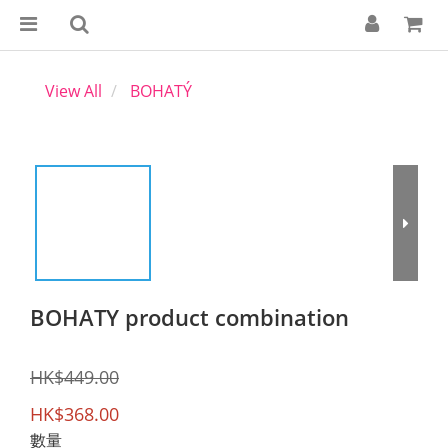
View All
BOHATÝ
BOHATY product combination
HK$449.00
HK$368.00
數量