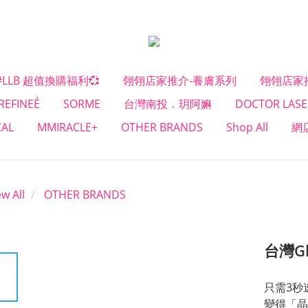
#LLB 超值換購福利💞
翎翎店家推介-養膚系列
翎翎店家
REFINEÉ
SORME
台灣南投．玥阿嫲
DOCTOR LASE
CAL
MMIRACLE+
OTHER BRANDS
Shop All
網
ew All
OTHER BRANDS
台灣G
只需3秒
變得「晶