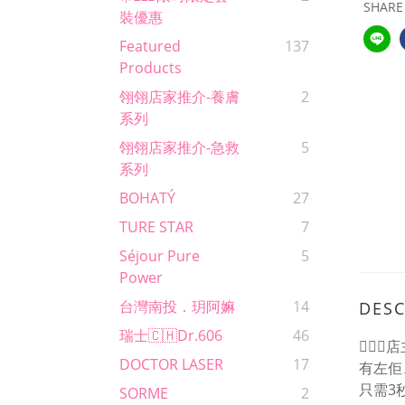
SHARE
裝優惠
Featured
137
Products
翎翎店家推介-養膚
2
系列
翎翎店家推介-急救
5
系列
BOHATÝ
27
TURE STAR
7
Séjour Pure
5
Power
台灣南投．玥阿嫲
14
DESC
瑞士🇨🇭Dr.606
46
💁🏻‍
DOCTOR LASER
17
有左佢
只需3
SORME
2