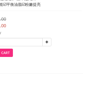
粗糙☑️平衡油脂☑️粉嫩提亮
.00
.00
Y
 CART