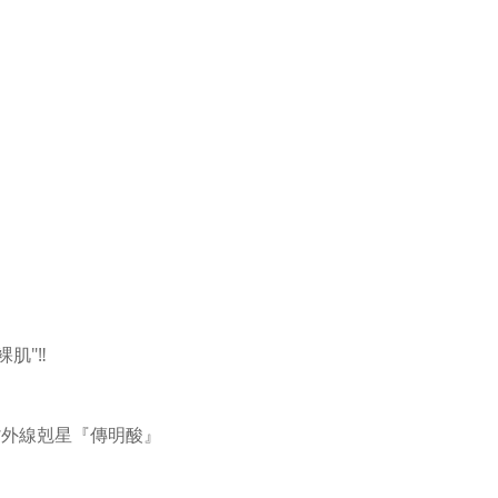
″‼️
紫外線剋星『傳明酸』