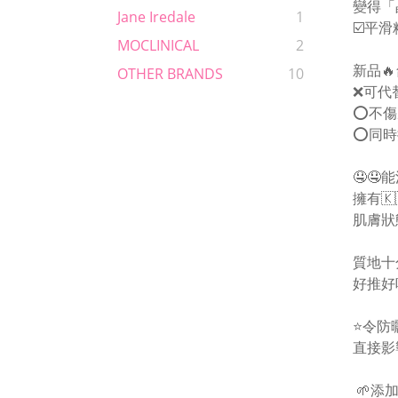
變得「
Jane Iredale
1
☑️平
MOCLINICAL
2
新品🔥
OTHER BRANDS
10
❌可代
⭕️不
⭕️同
🤤
擁有
肌膚狀
️質地
好推好
⭐️令
直接影
🌱添