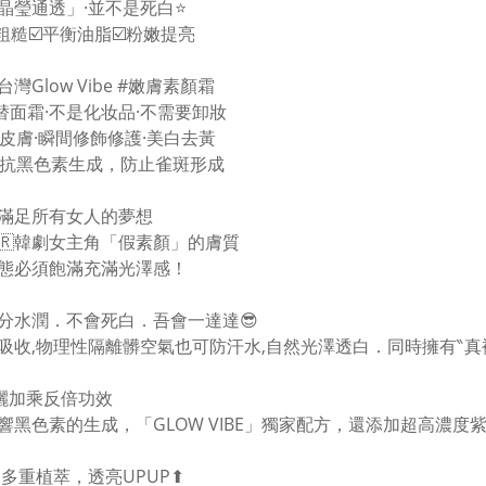
晶瑩通透」·並不是死白⭐️
滑粗糙☑️平衡油脂☑️粉嫩提亮
台灣Glow Vibe #嫩膚素顏霜
替面霜·不是化妆品·不需要卸妝
傷皮膚·瞬間修飾修護·美白去黃
時抗黑色素生成，防止雀斑形成
能滿足所有女人的夢想
🇷韓劇女主角「假素顏」的膚質
態必須飽滿充滿光澤感！
十分水潤．不會死白．吾會一達達😎
吸收,物理性隔離髒空氣也可防汗水,自然光澤透白．同時擁有‶真裸肌
防曬加乘反倍功效
響黑色素的生成，「GLOW VIBE」獨家配方，還添加超高濃度
加多重植萃，透亮UPUP⬆