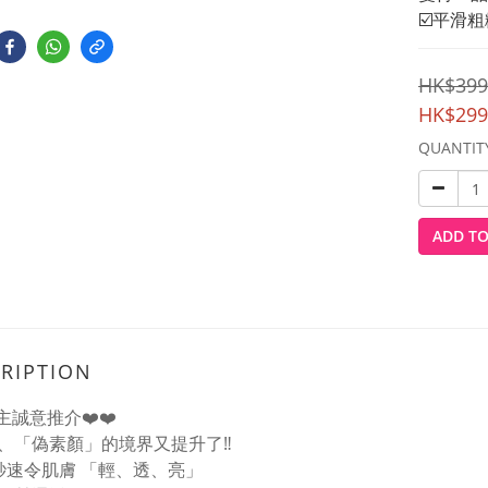
☑️平滑
HK$399
HK$299
QUANTIT
ADD TO
RIPTION
♀️店主誠意推介❤️❤️
、「偽素顏」的境界又提升了‼
秒速令肌膚 「輕、透、亮」